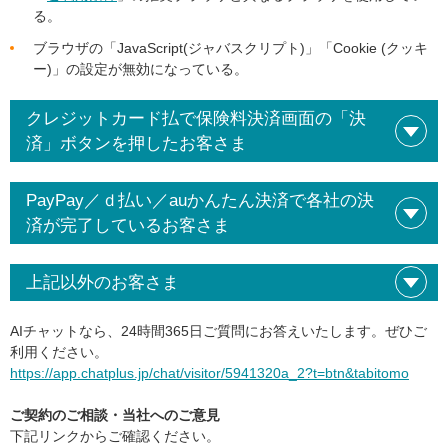
る。
ブラウザの「JavaScript(ジャバスクリプト)」「Cookie (クッキ
ー)」の設定が無効になっている。
クレジットカード払で保険料決済画面の「決
済」ボタンを押したお客さま
PayPay／ｄ払い／auかんたん決済で各社の決
済が完了しているお客さま
上記以外のお客さま
AIチャットなら、24時間365日ご質問にお答えいたします。ぜひご
利用ください。
https://app.chatplus.jp/chat/visitor/5941320a_2?t=btn&tabitomo
ご契約のご相談・当社へのご意見
下記リンクからご確認ください。